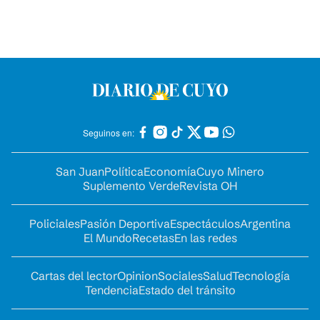
Seguinos en:
San Juan
Política
Economía
Cuyo Minero
Suplemento Verde
Revista OH
Policiales
Pasión Deportiva
Espectáculos
Argentina
El Mundo
Recetas
En las redes
Cartas del lector
Opinion
Sociales
Salud
Tecnología
Tendencia
Estado del tránsito