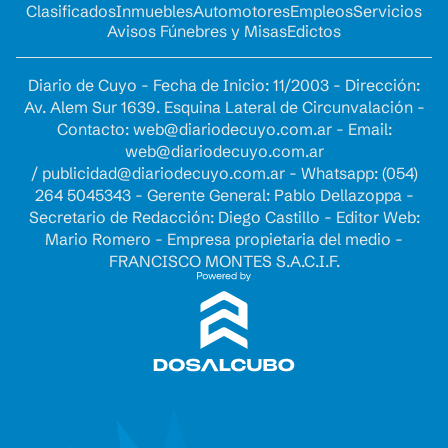
Clasificados
Inmuebles
Automotores
Empleos
Servicios
Avisos Fúnebres y Misas
Edictos
Diario de Cuyo - Fecha de Inicio: 11/2003 - Dirección:
Av. Alem Sur 1639. Esquina Lateral de Circunvalación -
Contacto:
web@diariodecuyo.com.ar
- Email:
web@diariodecuyo.com.ar
/
publicidad@diariodecuyo.com.ar
-
Whatsapp: (054)
264 5045343 - Gerente General: Pablo Dellazoppa -
Secretario de Redacción: Diego Castillo - Editor Web:
Mario Romero - Empresa propietaria del medio -
FRANCISCO MONTES S.A.C.I.F.