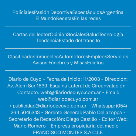
Policiales
Pasión Deportiva
Espectáculos
Argentina
El Mundo
Recetas
En las redes
Cartas del lector
Opinion
Sociales
Salud
Tecnología
Tendencia
Estado del tránsito
Clasificados
Inmuebles
Automotores
Empleos
Servicios
Avisos Fúnebres y Misas
Edictos
Diario de Cuyo - Fecha de Inicio: 11/2003 - Dirección:
Av. Alem Sur 1639. Esquina Lateral de Circunvalación -
Contacto:
web@diariodecuyo.com.ar
- Email:
web@diariodecuyo.com.ar
/
publicidad@diariodecuyo.com.ar
-
Whatsapp: (054)
264 5045343 - Gerente General: Pablo Dellazoppa -
Secretario de Redacción: Diego Castillo - Editor Web:
Mario Romero - Empresa propietaria del medio -
FRANCISCO MONTES S.A.C.I.F.