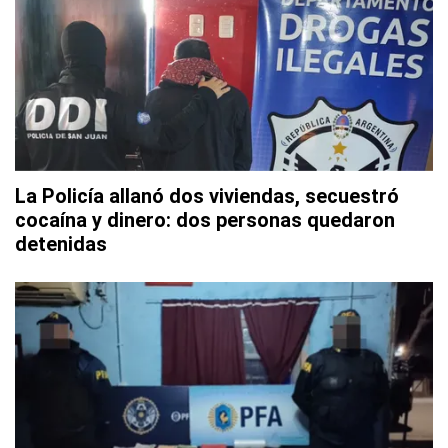
La Policía allanó dos viviendas, secuestró
cocaína y dinero: dos personas quedaron
detenidas