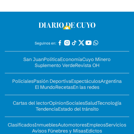
Seguinos en:
San Juan
Política
Economía
Cuyo Minero
Suplemento Verde
Revista OH
Policiales
Pasión Deportiva
Espectáculos
Argentina
El Mundo
Recetas
En las redes
Cartas del lector
Opinion
Sociales
Salud
Tecnología
Tendencia
Estado del tránsito
Clasificados
Inmuebles
Automotores
Empleos
Servicios
Avisos Fúnebres y Misas
Edictos