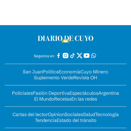
Seguinos en:
San Juan
Política
Economía
Cuyo Minero
Suplemento Verde
Revista OH
Policiales
Pasión Deportiva
Espectáculos
Argentina
El Mundo
Recetas
En las redes
Cartas del lector
Opinion
Sociales
Salud
Tecnología
Tendencia
Estado del tránsito