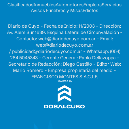
Clasificados
Inmuebles
Automotores
Empleos
Servicios
Avisos Fúnebres y Misas
Edictos
Diario de Cuyo - Fecha de Inicio: 11/2003 - Dirección:
Av. Alem Sur 1639. Esquina Lateral de Circunvalación -
Contacto:
web@diariodecuyo.com.ar
- Email:
web@diariodecuyo.com.ar
/
publicidad@diariodecuyo.com.ar
-
Whatsapp: (054)
264 5045343 - Gerente General: Pablo Dellazoppa -
Secretario de Redacción: Diego Castillo - Editor Web:
Mario Romero - Empresa propietaria del medio -
FRANCISCO MONTES S.A.C.I.F.