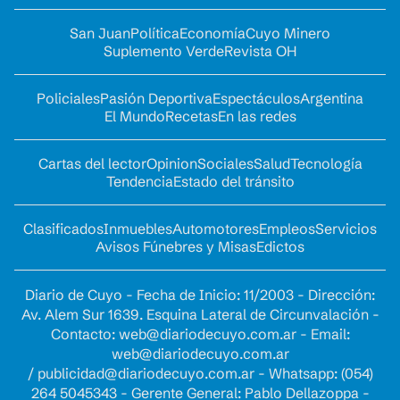
San Juan
Política
Economía
Cuyo Minero
Suplemento Verde
Revista OH
Policiales
Pasión Deportiva
Espectáculos
Argentina
El Mundo
Recetas
En las redes
Cartas del lector
Opinion
Sociales
Salud
Tecnología
Tendencia
Estado del tránsito
Clasificados
Inmuebles
Automotores
Empleos
Servicios
Avisos Fúnebres y Misas
Edictos
Diario de Cuyo - Fecha de Inicio: 11/2003 - Dirección:
Av. Alem Sur 1639. Esquina Lateral de Circunvalación -
Contacto:
web@diariodecuyo.com.ar
- Email:
web@diariodecuyo.com.ar
/
publicidad@diariodecuyo.com.ar
-
Whatsapp: (054)
264 5045343 - Gerente General: Pablo Dellazoppa -