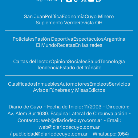
San Juan
Política
Economía
Cuyo Minero
Suplemento Verde
Revista OH
Policiales
Pasión Deportiva
Espectáculos
Argentina
El Mundo
Recetas
En las redes
Cartas del lector
Opinion
Sociales
Salud
Tecnología
Tendencia
Estado del tránsito
Clasificados
Inmuebles
Automotores
Empleos
Servicios
Avisos Fúnebres y Misas
Edictos
Diario de Cuyo - Fecha de Inicio: 11/2003 - Dirección:
Av. Alem Sur 1639. Esquina Lateral de Circunvalación -
Contacto:
web@diariodecuyo.com.ar
- Email:
web@diariodecuyo.com.ar
/
publicidad@diariodecuyo.com.ar
-
Whatsapp: (054)