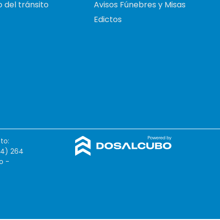
 del tránsito
Avisos Fúnebres y Misas
Edictos
to:
54) 264
o -