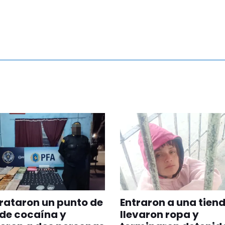
rataron un punto de
Entraron a una tiend
de cocaína y
llevaron ropa y