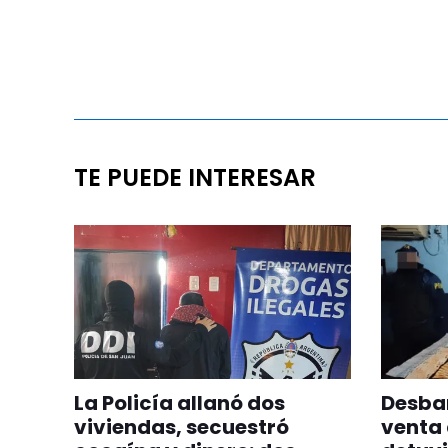
TE PUEDE INTERESAR
La Policía allanó dos
Desba
viviendas, secuestró
venta 