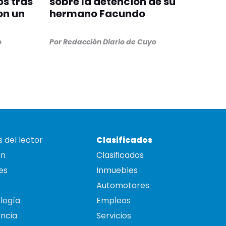
s tras
sobre la detención de su
on un
hermano Facundo
o
Por
Redacción Diario de Cuyo
 del lector
Clasificados
on
Clasificados
es
Inmuebles
Automotores
logía
Empleos
ncia
Servicios