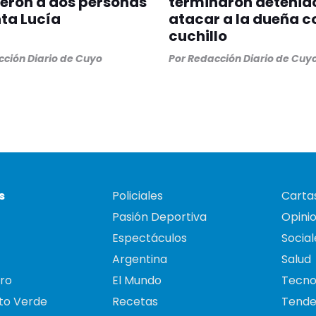
eron a dos personas
terminaron detenido
ta Lucía
atacar a la dueña c
cuchillo
ción Diario de Cuyo
Por
Redacción Diario de Cuy
s
Policiales
Cartas
Pasión Deportiva
Opini
Espectáculos
Social
Argentina
Salud
ro
El Mundo
Tecno
to Verde
Recetas
Tende