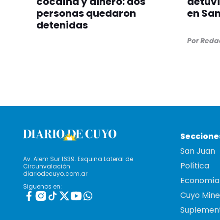
cocaína y dinero: dos
detuvi
personas quedaron
en San
detenidas
Por
Redac
Seccione
San Juan
Av. Alem Sur 1639. Esquina Lateral de
Política
Circunvalación
diariodecuyo.com.ar
Economía
Siguenos en:
Cuyo Mine
Suplemen