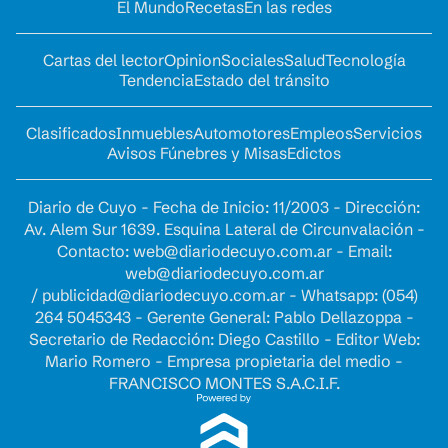
El Mundo
Recetas
En las redes
Cartas del lector
Opinion
Sociales
Salud
Tecnología
Tendencia
Estado del tránsito
Clasificados
Inmuebles
Automotores
Empleos
Servicios
Avisos Fúnebres y Misas
Edictos
Diario de Cuyo - Fecha de Inicio: 11/2003 - Dirección:
Av. Alem Sur 1639. Esquina Lateral de Circunvalación -
Contacto:
web@diariodecuyo.com.ar
- Email:
web@diariodecuyo.com.ar
/
publicidad@diariodecuyo.com.ar
-
Whatsapp: (054)
264 5045343 - Gerente General: Pablo Dellazoppa -
Secretario de Redacción: Diego Castillo - Editor Web:
Mario Romero - Empresa propietaria del medio -
FRANCISCO MONTES S.A.C.I.F.