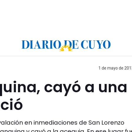
1 de mayo de 2013
quina, cayó a una
eció
nvalación en inmediaciones de San Lorenzo
banquina y cayó a la acequia. En ese lugar fu