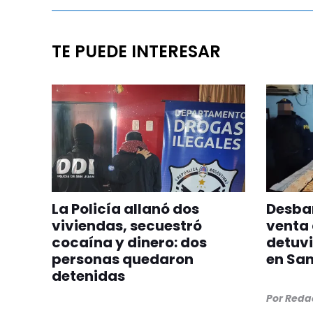
TE PUEDE INTERESAR
La Policía allanó dos
Desba
viviendas, secuestró
venta 
cocaína y dinero: dos
detuvi
personas quedaron
en San
detenidas
Por
Redac