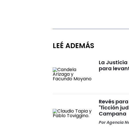
LEÉ ADEMÁS
La Justici
para levan
Revés para 
"ficción ju
Campana
Por
Agencia No