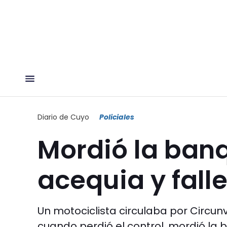
Diario de Cuyo
Policiales
Mordió la ban
acequia y fall
Un motociclista circulaba por Circu
cuando perdió el control, mordió la 