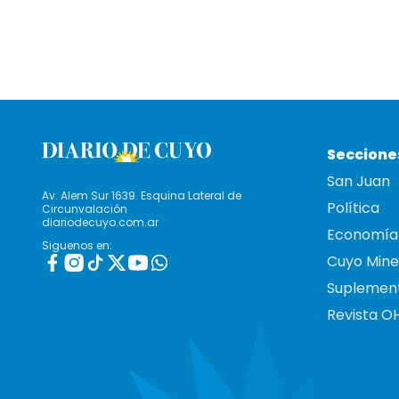
Seccione
San Juan
Av. Alem Sur 1639. Esquina Lateral de
Política
Circunvalación
diariodecuyo.com.ar
Economía
Siguenos en:
Cuyo Mine
Suplemen
Revista O