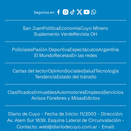
Seguinos en:
San Juan
Política
Economía
Cuyo Minero
Suplemento Verde
Revista OH
Policiales
Pasión Deportiva
Espectáculos
Argentina
El Mundo
Recetas
En las redes
Cartas del lector
Opinion
Sociales
Salud
Tecnología
Tendencia
Estado del tránsito
Clasificados
Inmuebles
Automotores
Empleos
Servicios
Avisos Fúnebres y Misas
Edictos
Diario de Cuyo - Fecha de Inicio: 11/2003 - Dirección:
Av. Alem Sur 1639. Esquina Lateral de Circunvalación -
Contacto:
web@diariodecuyo.com.ar
- Email: