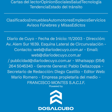
Cartas del lector
Opinion
Sociales
Salud
Tecnología
Tendencia
Estado del tránsito
Clasificados
Inmuebles
Automotores
Empleos
Servicios
Avisos Fúnebres y Misas
Edictos
Diario de Cuyo - Fecha de Inicio: 11/2003 - Dirección:
Av. Alem Sur 1639. Esquina Lateral de Circunvalación -
Contacto:
web@diariodecuyo.com.ar
- Email:
web@diariodecuyo.com.ar
/
publicidad@diariodecuyo.com.ar
-
Whatsapp: (054)
264 5045343 - Gerente General: Pablo Dellazoppa -
Secretario de Redacción: Diego Castillo - Editor Web:
Mario Romero - Empresa propietaria del medio -
FRANCISCO MONTES S.A.C.I.F.