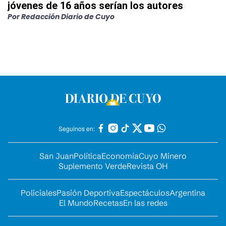
jóvenes de 16 años serían los autores
Por
Redacción Diario de Cuyo
Seguinos en:
San Juan
Política
Economía
Cuyo Minero
Suplemento Verde
Revista OH
Policiales
Pasión Deportiva
Espectáculos
Argentina
El Mundo
Recetas
En las redes