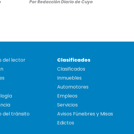
o
Por
Redacción Diario de Cuyo
 del lector
Clasificados
on
Clasificados
es
Inmuebles
Automotores
logía
Empleos
ncia
Servicios
 del tránsito
Avisos Fúnebres y Misas
Edictos