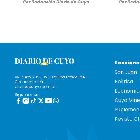
Por
Redacción Diario de Cuyo
Por
Redac
Seccione
San Juan
Av. Alem Sur 1639. Esquina Lateral de
Política
Circunvalación
diariodecuyo.com.ar
Economía
Siguenos en:
Cuyo Mine
Suplemen
Revista O