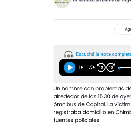
Por
Redacción Diario de Cuy
Agr
Escuchá la nota complet
1
1.5
10
10
Un hombre con problemas de 
alrededor de las 15.30 de aye
ómnibus de Capital. La víctim
registraba domicilio en Chimb
fuentes policiales.