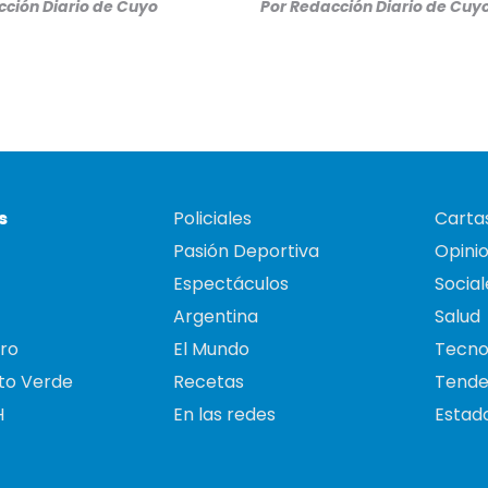
ción Diario de Cuyo
Por
Redacción Diario de Cuy
s
Policiales
Cartas
Pasión Deportiva
Opini
Espectáculos
Social
Argentina
Salud
ro
El Mundo
Tecno
to Verde
Recetas
Tende
H
En las redes
Estado