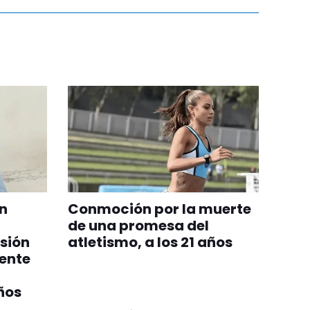
un
Conmoción por la muerte
de una promesa del
sión
atletismo, a los 21 años
mente
ños