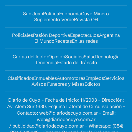
San Juan
Política
Economía
Cuyo Minero
Suplemento Verde
Revista OH
Policiales
Pasión Deportiva
Espectáculos
Argentina
El Mundo
Recetas
En las redes
Cartas del lector
Opinion
Sociales
Salud
Tecnología
Tendencia
Estado del tránsito
Clasificados
Inmuebles
Automotores
Empleos
Servicios
Avisos Fúnebres y Misas
Edictos
Diario de Cuyo - Fecha de Inicio: 11/2003 - Dirección:
Av. Alem Sur 1639. Esquina Lateral de Circunvalación -
Contacto:
web@diariodecuyo.com.ar
- Email:
web@diariodecuyo.com.ar
/
publicidad@diariodecuyo.com.ar
-
Whatsapp: (054)