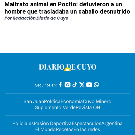
Maltrato animal en Pocito: detuvieron a un
hombre que trasladaba un caballo desnutrido
Por
Redacción Diario de Cuyo
Seguinos en:
San Juan
Política
Economía
Cuyo Minero
Suplemento Verde
Revista OH
Policiales
Pasión Deportiva
Espectáculos
Argentina
El Mundo
Recetas
En las redes