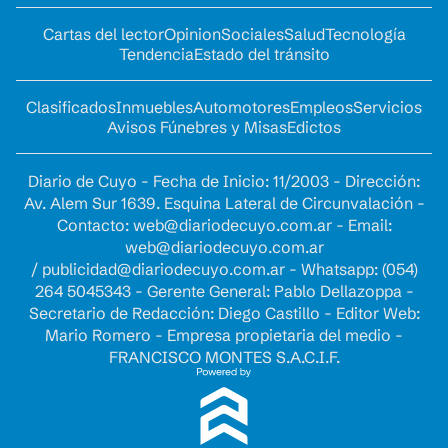
Cartas del lector
Opinion
Sociales
Salud
Tecnología
Tendencia
Estado del tránsito
Clasificados
Inmuebles
Automotores
Empleos
Servicios
Avisos Fúnebres y Misas
Edictos
Diario de Cuyo - Fecha de Inicio: 11/2003 - Dirección:
Av. Alem Sur 1639. Esquina Lateral de Circunvalación -
Contacto:
web@diariodecuyo.com.ar
- Email:
web@diariodecuyo.com.ar
/
publicidad@diariodecuyo.com.ar
-
Whatsapp: (054)
264 5045343 - Gerente General: Pablo Dellazoppa -
Secretario de Redacción: Diego Castillo - Editor Web:
Mario Romero - Empresa propietaria del medio -
FRANCISCO MONTES S.A.C.I.F.