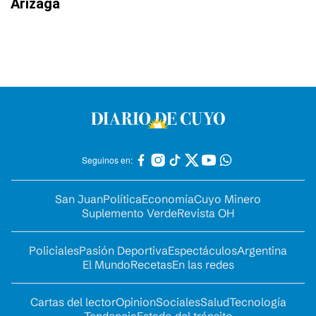
Arizaga
Seguinos en:
San Juan
Política
Economía
Cuyo Minero
Suplemento Verde
Revista OH
Policiales
Pasión Deportiva
Espectáculos
Argentina
El Mundo
Recetas
En las redes
Cartas del lector
Opinion
Sociales
Salud
Tecnología
Tendencia
Estado del tránsito