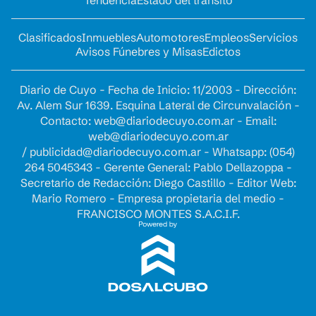
Clasificados
Inmuebles
Automotores
Empleos
Servicios
Avisos Fúnebres y Misas
Edictos
Diario de Cuyo - Fecha de Inicio: 11/2003 - Dirección:
Av. Alem Sur 1639. Esquina Lateral de Circunvalación -
Contacto:
web@diariodecuyo.com.ar
- Email:
web@diariodecuyo.com.ar
/
publicidad@diariodecuyo.com.ar
-
Whatsapp: (054)
264 5045343 - Gerente General: Pablo Dellazoppa -
Secretario de Redacción: Diego Castillo - Editor Web:
Mario Romero - Empresa propietaria del medio -
FRANCISCO MONTES S.A.C.I.F.