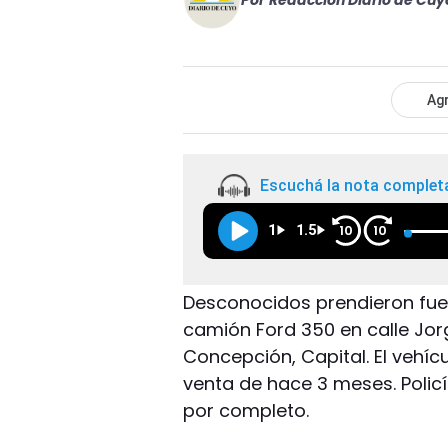
Por
Redacción Diario de Cuy
Agr
Escuchá la nota complet
1
1.5
10
10
Desconocidos prendieron fue
camión Ford 350 en calle Jor
Concepción, Capital. El vehícu
venta de hace 3 meses. Poli
por completo.