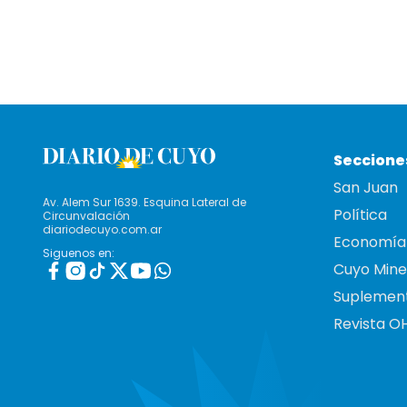
Seccione
San Juan
Av. Alem Sur 1639. Esquina Lateral de
Política
Circunvalación
diariodecuyo.com.ar
Economía
Siguenos en:
Cuyo Mine
Suplemen
Revista O