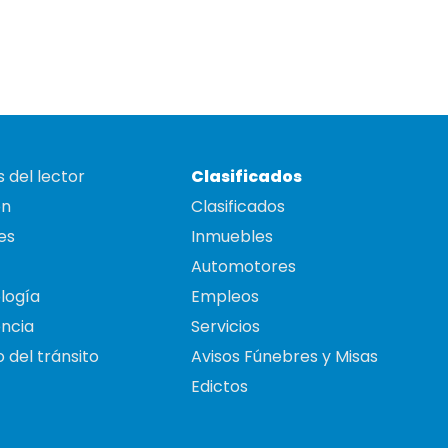
 del lector
Clasificados
on
Clasificados
es
Inmuebles
Automotores
logía
Empleos
ncia
Servicios
 del tránsito
Avisos Fúnebres y Misas
Edictos