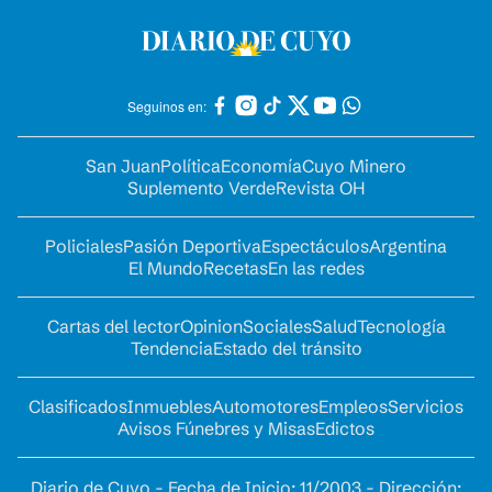
Seguinos en:
San Juan
Política
Economía
Cuyo Minero
Suplemento Verde
Revista OH
Policiales
Pasión Deportiva
Espectáculos
Argentina
El Mundo
Recetas
En las redes
Cartas del lector
Opinion
Sociales
Salud
Tecnología
Tendencia
Estado del tránsito
Clasificados
Inmuebles
Automotores
Empleos
Servicios
Avisos Fúnebres y Misas
Edictos
Diario de Cuyo - Fecha de Inicio: 11/2003 - Dirección: