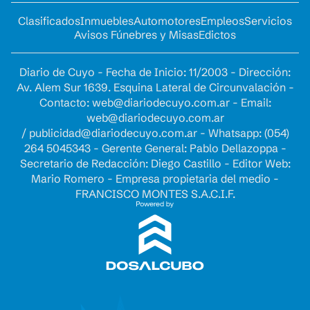
Clasificados
Inmuebles
Automotores
Empleos
Servicios
Avisos Fúnebres y Misas
Edictos
Diario de Cuyo - Fecha de Inicio: 11/2003 - Dirección:
Av. Alem Sur 1639. Esquina Lateral de Circunvalación -
Contacto:
web@diariodecuyo.com.ar
- Email:
web@diariodecuyo.com.ar
/
publicidad@diariodecuyo.com.ar
-
Whatsapp: (054)
264 5045343 - Gerente General: Pablo Dellazoppa -
Secretario de Redacción: Diego Castillo - Editor Web:
Mario Romero - Empresa propietaria del medio -
FRANCISCO MONTES S.A.C.I.F.