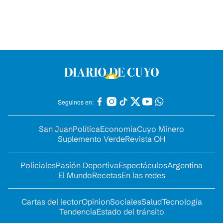
Seguinos en:
San Juan
Política
Economía
Cuyo Minero
Suplemento Verde
Revista OH
Policiales
Pasión Deportiva
Espectáculos
Argentina
El Mundo
Recetas
En las redes
Cartas del lector
Opinion
Sociales
Salud
Tecnología
Tendencia
Estado del tránsito