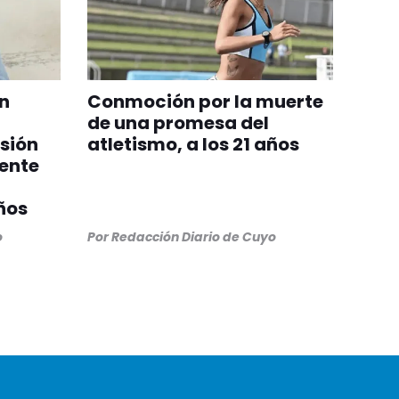
un
Conmoción por la muerte
de una promesa del
sión
atletismo, a los 21 años
mente
ños
o
Por
Redacción Diario de Cuyo