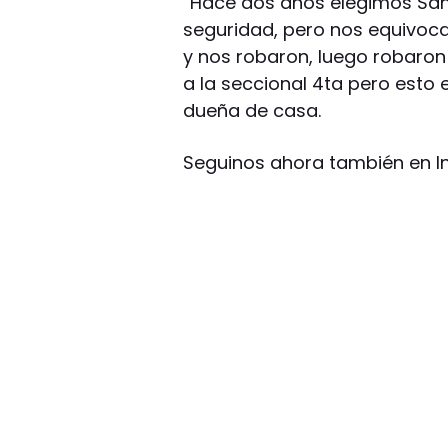
“Hace dos años elegimos San 
seguridad, pero nos equivoc
y nos robaron, luego robaron
a la seccional 4ta pero esto 
dueña de casa.
Seguinos ahora también en I