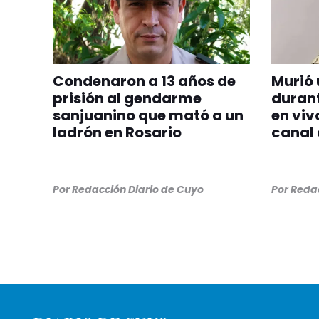
Condenaron a 13 años de
Murió 
prisión al gendarme
durant
sanjuanino que mató a un
en viv
ladrón en Rosario
canal
Por
Redacción Diario de Cuyo
Por
Redac