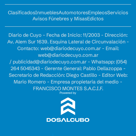
Clasificados
Inmuebles
Automotores
Empleos
Servicios
Avisos Fúnebres y Misas
Edictos
Diario de Cuyo - Fecha de Inicio: 11/2003 - Dirección:
Av. Alem Sur 1639. Esquina Lateral de Circunvalación -
Contacto:
web@diariodecuyo.com.ar
- Email:
web@diariodecuyo.com.ar
/
publicidad@diariodecuyo.com.ar
-
Whatsapp: (054)
264 5045343 - Gerente General: Pablo Dellazoppa -
Secretario de Redacción: Diego Castillo - Editor Web:
Mario Romero - Empresa propietaria del medio -
FRANCISCO MONTES S.A.C.I.F.