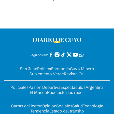
Seguinos en:
San Juan
Política
Economía
Cuyo Minero
Suplemento Verde
Revista OH
Policiales
Pasión Deportiva
Espectáculos
Argentina
El Mundo
Recetas
En las redes
Cartas del lector
Opinion
Sociales
Salud
Tecnología
Tendencia
Estado del tránsito