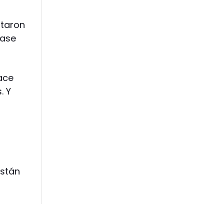
itaron
rase
ace
. Y
están