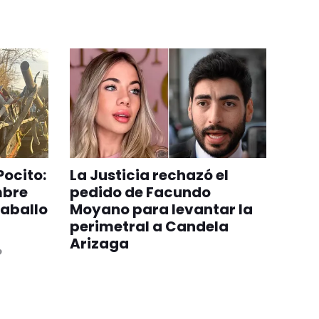
Pocito:
La Justicia rechazó el
mbre
pedido de Facundo
caballo
Moyano para levantar la
perimetral a Candela
Arizaga
o