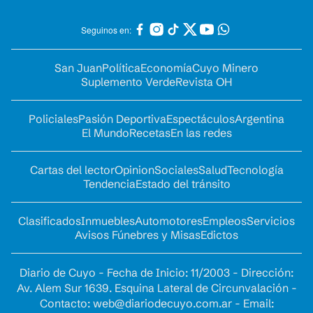
Seguinos en:
San Juan
Política
Economía
Cuyo Minero
Suplemento Verde
Revista OH
Policiales
Pasión Deportiva
Espectáculos
Argentina
El Mundo
Recetas
En las redes
Cartas del lector
Opinion
Sociales
Salud
Tecnología
Tendencia
Estado del tránsito
Clasificados
Inmuebles
Automotores
Empleos
Servicios
Avisos Fúnebres y Misas
Edictos
Diario de Cuyo - Fecha de Inicio: 11/2003 - Dirección:
Av. Alem Sur 1639. Esquina Lateral de Circunvalación -
Contacto:
web@diariodecuyo.com.ar
- Email: