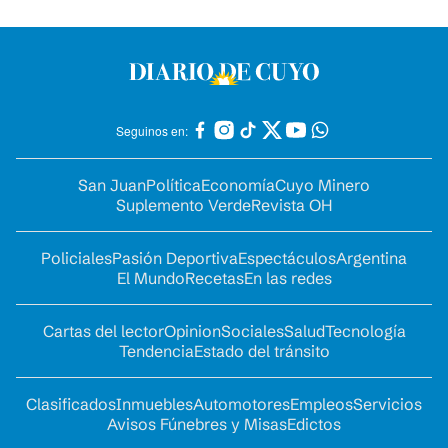
Seguinos en:
San Juan
Política
Economía
Cuyo Minero
Suplemento Verde
Revista OH
Policiales
Pasión Deportiva
Espectáculos
Argentina
El Mundo
Recetas
En las redes
Cartas del lector
Opinion
Sociales
Salud
Tecnología
Tendencia
Estado del tránsito
Clasificados
Inmuebles
Automotores
Empleos
Servicios
Avisos Fúnebres y Misas
Edictos