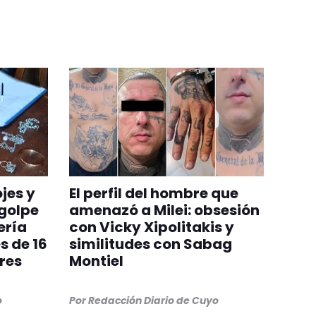
jes y
El perfil del hombre que
 golpe
amenazó a Milei: obsesión
ería
con Vicky Xipolitakis y
s de 16
similitudes con Sabag
res
Montiel
o
Por
Redacción Diario de Cuyo