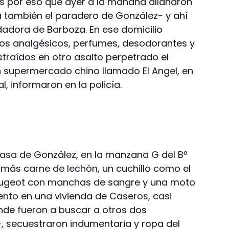
Es por eso que ayer a la mañana allanaron
a también el paradero de González- y ahí
dadora de Barboza. En ese domicilio
os analgésicos, perfumes, desodorantes y
traídos en otro asalto perpetrado el
 supermercado chino llamado El Angel, en
l, informaron en la policía.
casa de González, en la manzana G del Bº
más carne de lechón, un cuchillo como el
 Peugeot con manchas de sangre y una moto
iento en una vivienda de Caseros, casi
onde fueron a buscar a otros dos
 secuestraron indumentaria y ropa del