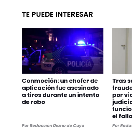
TE PUEDE INTERESAR
Conmoción: un chofer de
Tras s
aplicación fue asesinado
fraude
a tiros durante un intento
por vi
de robo
judicia
funcio
el fall
Por
Redacción Diario de Cuyo
Por
Redac