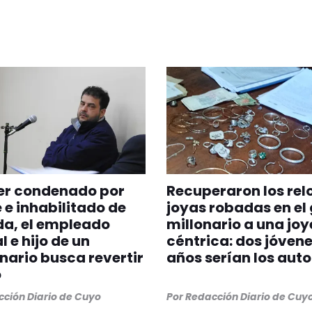
er condenado por
Recuperaron los relo
 e inhabilitado de
joyas robadas en el
da, el empleado
millonario a una joy
l e hijo de un
céntrica: dos jóvene
nario busca revertir
años serían los auto
o
ción Diario de Cuyo
Por
Redacción Diario de Cuy