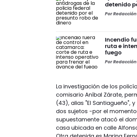
detenido po
Por
Redacción 
Incendio f
ruta e inte
fuego
Por
Redacción 
La investigación de los policí
comisario Aníbal Zárate, perm
(43), alias "El Santiagueño",
dos sujetos -por el momento
supuestamente atacó el domi
casa ubicada en calle Alfonso 
Otra detenida es Marina Fer