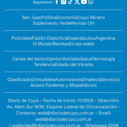
Seguinos en:
San Juan
Política
Economía
Cuyo Minero
Suplemento Verde
Revista OH
Policiales
Pasión Deportiva
Espectáculos
Argentina
El Mundo
Recetas
En las redes
Cartas del lector
Opinion
Sociales
Salud
Tecnología
Tendencia
Estado del tránsito
Clasificados
Inmuebles
Automotores
Empleos
Servicios
Avisos Fúnebres y Misas
Edictos
Diario de Cuyo - Fecha de Inicio: 11/2003 - Dirección:
Av. Alem Sur 1639. Esquina Lateral de Circunvalación -
Contacto:
web@diariodecuyo.com.ar
- Email:
web@diariodecuyo.com.ar
/
publicidad@diariodecuyo.com.ar
-
Whatsapp: (054)