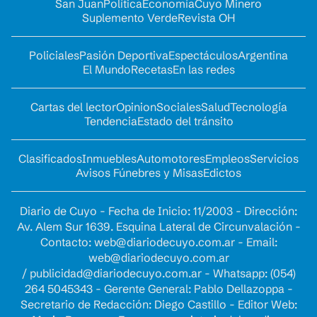
San Juan
Política
Economía
Cuyo Minero
Suplemento Verde
Revista OH
Policiales
Pasión Deportiva
Espectáculos
Argentina
El Mundo
Recetas
En las redes
Cartas del lector
Opinion
Sociales
Salud
Tecnología
Tendencia
Estado del tránsito
Clasificados
Inmuebles
Automotores
Empleos
Servicios
Avisos Fúnebres y Misas
Edictos
Diario de Cuyo - Fecha de Inicio: 11/2003 - Dirección:
Av. Alem Sur 1639. Esquina Lateral de Circunvalación -
Contacto:
web@diariodecuyo.com.ar
- Email:
web@diariodecuyo.com.ar
/
publicidad@diariodecuyo.com.ar
-
Whatsapp: (054)
264 5045343 - Gerente General: Pablo Dellazoppa -
Secretario de Redacción: Diego Castillo - Editor Web: