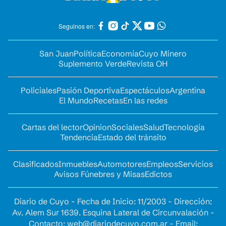
Seguinos en:
San Juan
Política
Economía
Cuyo Minero
Suplemento Verde
Revista OH
Policiales
Pasión Deportiva
Espectáculos
Argentina
El Mundo
Recetas
En las redes
Cartas del lector
Opinion
Sociales
Salud
Tecnología
Tendencia
Estado del tránsito
Clasificados
Inmuebles
Automotores
Empleos
Servicios
Avisos Fúnebres y Misas
Edictos
Diario de Cuyo - Fecha de Inicio: 11/2003 - Dirección:
Av. Alem Sur 1639. Esquina Lateral de Circunvalación -
Contacto:
web@diariodecuyo.com.ar
- Email: