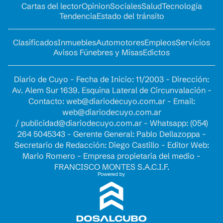
Cartas del lector
Opinion
Sociales
Salud
Tecnología
Tendencia
Estado del tránsito
Clasificados
Inmuebles
Automotores
Empleos
Servicios
Avisos Fúnebres y Misas
Edictos
Diario de Cuyo - Fecha de Inicio: 11/2003 - Dirección:
Av. Alem Sur 1639. Esquina Lateral de Circunvalación -
Contacto:
web@diariodecuyo.com.ar
- Email:
web@diariodecuyo.com.ar
/
publicidad@diariodecuyo.com.ar
-
Whatsapp: (054)
264 5045343 - Gerente General: Pablo Dellazoppa -
Secretario de Redacción: Diego Castillo - Editor Web:
Mario Romero - Empresa propietaria del medio -
FRANCISCO MONTES S.A.C.I.F.