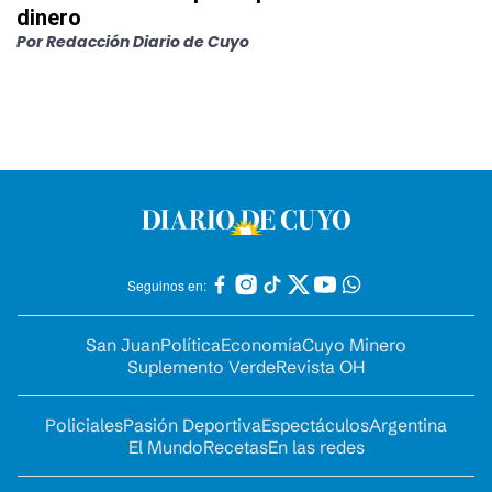
dinero
Por
Redacción Diario de Cuyo
Seguinos en:
San Juan
Política
Economía
Cuyo Minero
Suplemento Verde
Revista OH
Policiales
Pasión Deportiva
Espectáculos
Argentina
El Mundo
Recetas
En las redes