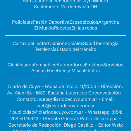
San Juan
Política
Economía
Cuyo Minero
Suplemento Verde
Revista OH
Policiales
Pasión Deportiva
Espectáculos
Argentina
El Mundo
Recetas
En las redes
Cartas del lector
Opinion
Sociales
Salud
Tecnología
Tendencia
Estado del tránsito
Clasificados
Inmuebles
Automotores
Empleos
Servicios
Avisos Fúnebres y Misas
Edictos
Diario de Cuyo - Fecha de Inicio: 11/2003 - Dirección:
Av. Alem Sur 1639. Esquina Lateral de Circunvalación -
Contacto:
web@diariodecuyo.com.ar
- Email:
web@diariodecuyo.com.ar
/
publicidad@diariodecuyo.com.ar
-
Whatsapp: (054)
264 5045343 - Gerente General: Pablo Dellazoppa -
Secretario de Redacción: Diego Castillo - Editor Web: