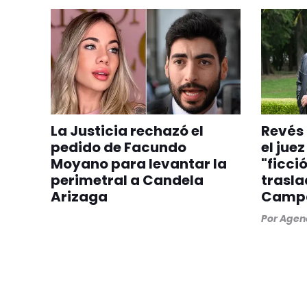
La Justicia rechazó el
Revés 
pedido de Facundo
el jue
Moyano para levantar la
"ficció
perimetral a Candela
trasla
Arizaga
Camp
Por
Agenc