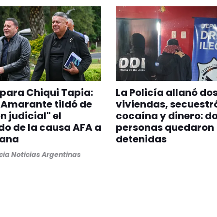
para Chiqui Tapia:
La Policía allanó do
z Amarante tildó de
viviendas, secuestr
n judicial" el
cocaína y dinero: d
do de la causa AFA a
personas quedaron
ana
detenidas
ia Noticias Argentinas