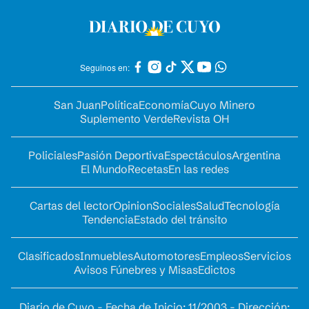
Seguinos en:
San Juan
Política
Economía
Cuyo Minero
Suplemento Verde
Revista OH
Policiales
Pasión Deportiva
Espectáculos
Argentina
El Mundo
Recetas
En las redes
Cartas del lector
Opinion
Sociales
Salud
Tecnología
Tendencia
Estado del tránsito
Clasificados
Inmuebles
Automotores
Empleos
Servicios
Avisos Fúnebres y Misas
Edictos
Diario de Cuyo - Fecha de Inicio: 11/2003 - Dirección: