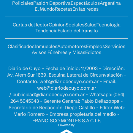
Policiales
Pasión Deportiva
Espectáculos
Argentina
El Mundo
Recetas
En las redes
Cartas del lector
Opinion
Sociales
Salud
Tecnología
Tendencia
Estado del tránsito
Clasificados
Inmuebles
Automotores
Empleos
Servicios
Avisos Fúnebres y Misas
Edictos
Diario de Cuyo - Fecha de Inicio: 11/2003 - Dirección:
Av. Alem Sur 1639. Esquina Lateral de Circunvalación -
Contacto:
web@diariodecuyo.com.ar
- Email:
web@diariodecuyo.com.ar
/
publicidad@diariodecuyo.com.ar
-
Whatsapp: (054)
264 5045343 - Gerente General: Pablo Dellazoppa -
Secretario de Redacción: Diego Castillo - Editor Web:
Mario Romero - Empresa propietaria del medio -
FRANCISCO MONTES S.A.C.I.F.