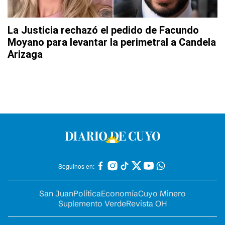
La Justicia rechazó el pedido de Facundo
Moyano para levantar la perimetral a Candela
Arizaga
Seguinos en:
San Juan
Política
Economía
Cuyo Minero
Suplemento Verde
Revista OH