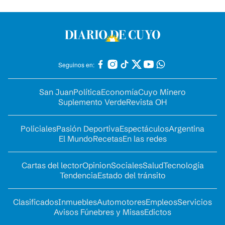
Seguinos en:
San Juan
Política
Economía
Cuyo Minero
Suplemento Verde
Revista OH
Policiales
Pasión Deportiva
Espectáculos
Argentina
El Mundo
Recetas
En las redes
Cartas del lector
Opinion
Sociales
Salud
Tecnología
Tendencia
Estado del tránsito
Clasificados
Inmuebles
Automotores
Empleos
Servicios
Avisos Fúnebres y Misas
Edictos