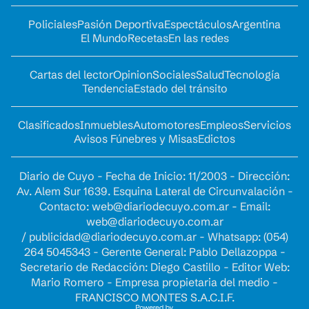
Policiales
Pasión Deportiva
Espectáculos
Argentina
El Mundo
Recetas
En las redes
Cartas del lector
Opinion
Sociales
Salud
Tecnología
Tendencia
Estado del tránsito
Clasificados
Inmuebles
Automotores
Empleos
Servicios
Avisos Fúnebres y Misas
Edictos
Diario de Cuyo - Fecha de Inicio: 11/2003 - Dirección:
Av. Alem Sur 1639. Esquina Lateral de Circunvalación -
Contacto:
web@diariodecuyo.com.ar
- Email:
web@diariodecuyo.com.ar
/
publicidad@diariodecuyo.com.ar
-
Whatsapp: (054)
264 5045343 - Gerente General: Pablo Dellazoppa -
Secretario de Redacción: Diego Castillo - Editor Web:
Mario Romero - Empresa propietaria del medio -
FRANCISCO MONTES S.A.C.I.F.