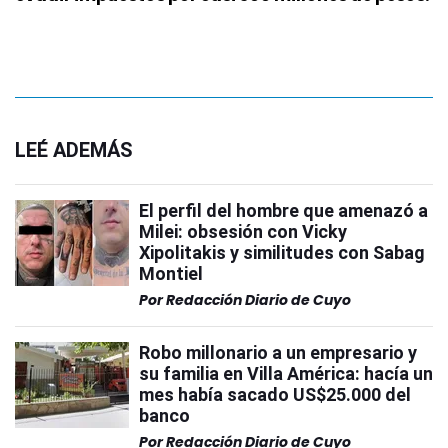
LEÉ ADEMÁS
El perfil del hombre que amenazó a
Milei: obsesión con Vicky
Xipolitakis y similitudes con Sabag
Montiel
Por
Redacción Diario de Cuyo
Robo millonario a un empresario y
su familia en Villa América: hacía un
mes había sacado US$25.000 del
banco
Por
Redacción Diario de Cuyo