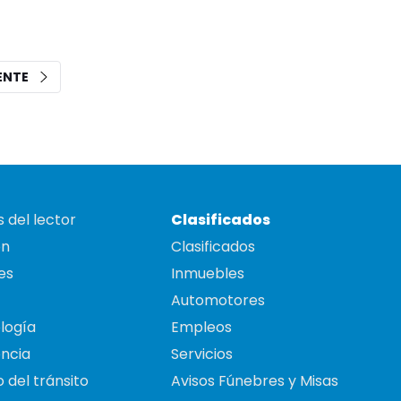
IENTE
 del lector
Clasificados
on
Clasificados
es
Inmuebles
Automotores
logía
Empleos
ncia
Servicios
 del tránsito
Avisos Fúnebres y Misas