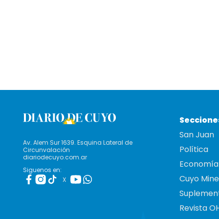
Seccione
San Juan
Av. Alem Sur 1639. Esquina Lateral de
Política
Circunvalación
diariodecuyo.com.ar
Economía
Siguenos en:
Cuyo Mine
X
Suplemen
Revista O