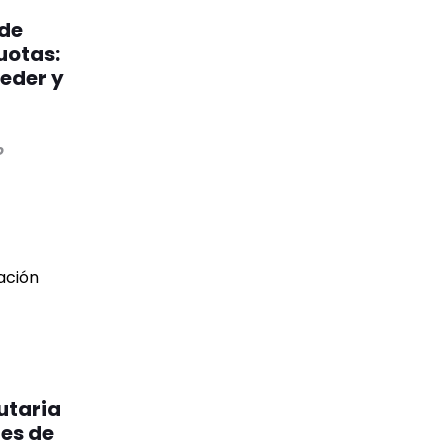
 de
uotas:
eder y
o
utaria
nes de