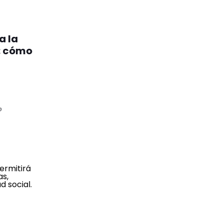
a la
: cómo
o