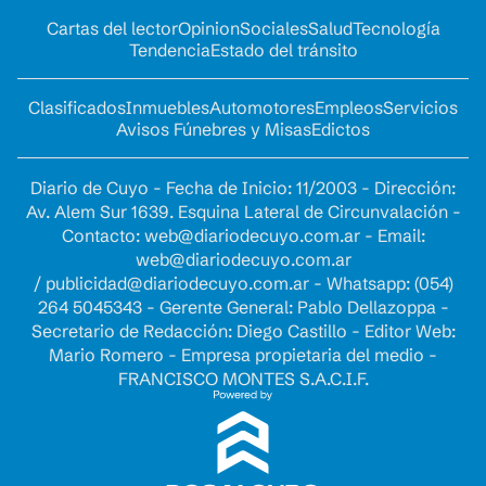
Cartas del lector
Opinion
Sociales
Salud
Tecnología
Tendencia
Estado del tránsito
Clasificados
Inmuebles
Automotores
Empleos
Servicios
Avisos Fúnebres y Misas
Edictos
Diario de Cuyo - Fecha de Inicio: 11/2003 - Dirección:
Av. Alem Sur 1639. Esquina Lateral de Circunvalación -
Contacto:
web@diariodecuyo.com.ar
- Email:
web@diariodecuyo.com.ar
/
publicidad@diariodecuyo.com.ar
-
Whatsapp: (054)
264 5045343 - Gerente General: Pablo Dellazoppa -
Secretario de Redacción: Diego Castillo - Editor Web:
Mario Romero - Empresa propietaria del medio -
FRANCISCO MONTES S.A.C.I.F.