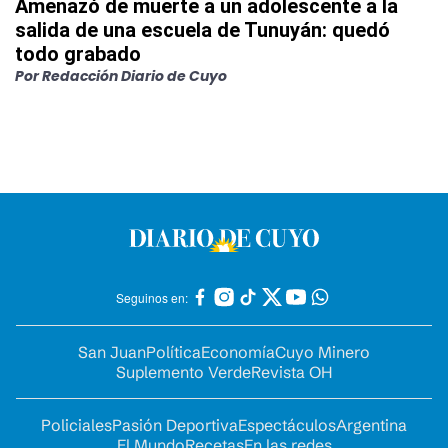
Amenazó de muerte a un adolescente a la
salida de una escuela de Tunuyán: quedó
todo grabado
Por
Redacción Diario de Cuyo
Seguinos en:
San Juan
Política
Economía
Cuyo Minero
Suplemento Verde
Revista OH
Policiales
Pasión Deportiva
Espectáculos
Argentina
El Mundo
Recetas
En las redes