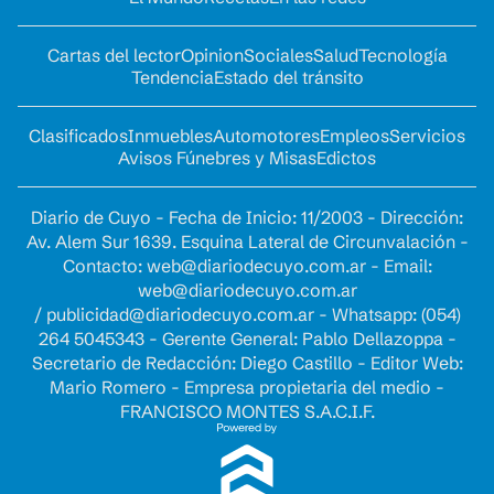
Cartas del lector
Opinion
Sociales
Salud
Tecnología
Tendencia
Estado del tránsito
Clasificados
Inmuebles
Automotores
Empleos
Servicios
Avisos Fúnebres y Misas
Edictos
Diario de Cuyo - Fecha de Inicio: 11/2003 - Dirección:
Av. Alem Sur 1639. Esquina Lateral de Circunvalación -
Contacto:
web@diariodecuyo.com.ar
- Email:
web@diariodecuyo.com.ar
/
publicidad@diariodecuyo.com.ar
-
Whatsapp: (054)
264 5045343 - Gerente General: Pablo Dellazoppa -
Secretario de Redacción: Diego Castillo - Editor Web:
Mario Romero - Empresa propietaria del medio -
FRANCISCO MONTES S.A.C.I.F.