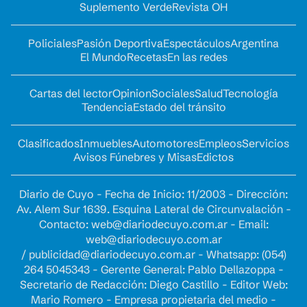
Suplemento Verde
Revista OH
Policiales
Pasión Deportiva
Espectáculos
Argentina
El Mundo
Recetas
En las redes
Cartas del lector
Opinion
Sociales
Salud
Tecnología
Tendencia
Estado del tránsito
Clasificados
Inmuebles
Automotores
Empleos
Servicios
Avisos Fúnebres y Misas
Edictos
Diario de Cuyo - Fecha de Inicio: 11/2003 - Dirección:
Av. Alem Sur 1639. Esquina Lateral de Circunvalación -
Contacto:
web@diariodecuyo.com.ar
- Email:
web@diariodecuyo.com.ar
/
publicidad@diariodecuyo.com.ar
-
Whatsapp: (054)
264 5045343 - Gerente General: Pablo Dellazoppa -
Secretario de Redacción: Diego Castillo - Editor Web:
Mario Romero - Empresa propietaria del medio -