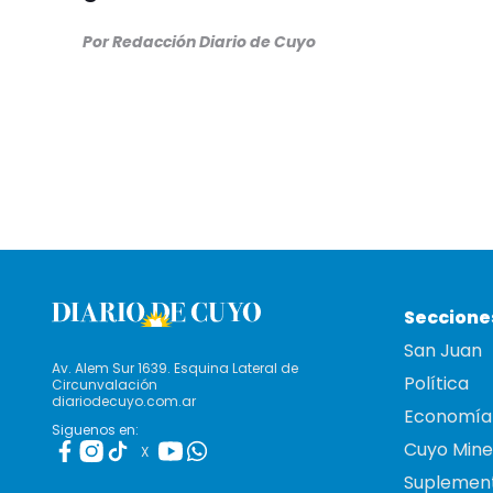
Por Redacción Diario de Cuyo
Seccione
San Juan
Av. Alem Sur 1639. Esquina Lateral de
Política
Circunvalación
diariodecuyo.com.ar
Economía
Siguenos en:
Cuyo Mine
X
Suplemen