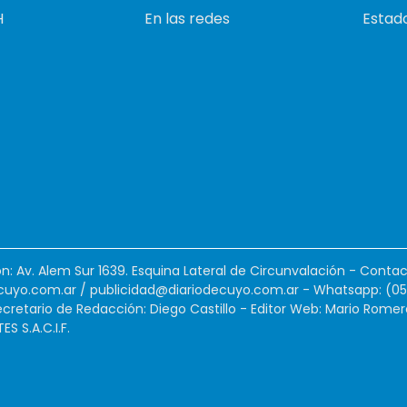
H
En las redes
Estado
ión: Av. Alem Sur 1639. Esquina Lateral de Circunvalación - Contac
cuyo.com.ar
/
publicidad@diariodecuyo.com.ar
-
Whatsapp: (0
cretario de Redacción: Diego Castillo - Editor Web: Mario Romer
 S.A.C.I.F.