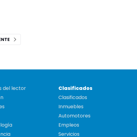
IENTE
 del lector
Clasificados
on
Clasificados
es
Inmuebles
Automotores
logía
Empleos
ncia
Servicios