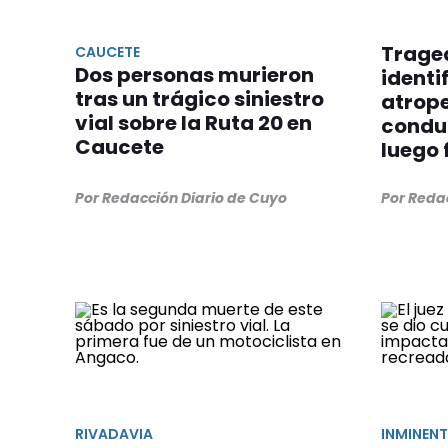
Trage
CAUCETE
Dos personas murieron
identi
tras un trágico siniestro
atrope
vial sobre la Ruta 20 en
condu
Caucete
luego
Por Redacción Diario de Cuyo
Por Reda
RIVADAVIA
INMINENT