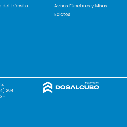
 del tránsito
Avisos Fúnebres y Misas
Edictos
to:
54) 264
o -