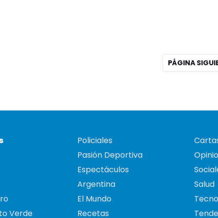
PÁGINA SIGU
s
Policiales
Cartas
Pasión Deportiva
Opini
Espectáculos
Social
Argentina
Salud
ro
El Mundo
Tecno
to Verde
Recetas
Tende