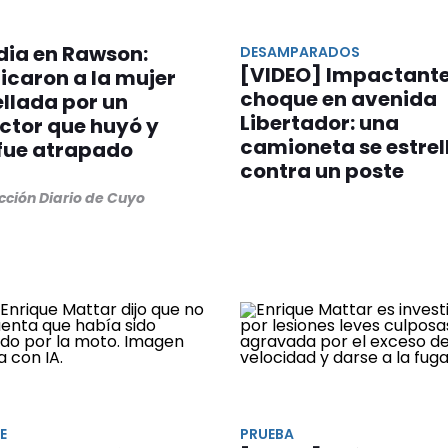
dia en Rawson:
DESAMPARADOS
[VIDEO] Impactant
ficaron a la mujer
choque en avenida
llada por un
Libertador: una
ctor que huyó y
camioneta se estrel
 fue atrapado
contra un poste
cción Diario de Cuyo
E
PRUEBA