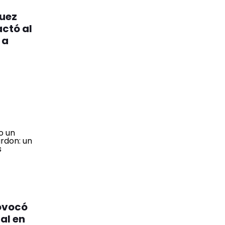
juez
ctó al
 a
ovocó
ial en