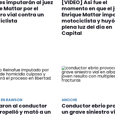
ves imputarán al juez
[VIDEO] Así fue el
e Mattar por el
momento en que el 
tro vial contra un
Enrique Mattar impa
iclista
motociclista y huyó
plena luz del día en
Capital
 EN RAWSON
ANOCHE
aron al conductor
Conductor ebrio pr
ropelló y mató a un
un grave siniestro v