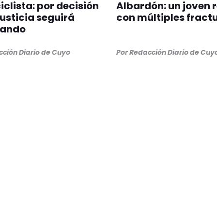
clista: por decisión
Albardón: un joven 
Justicia seguirá
con múltiples fract
jando
cción Diario de Cuyo
Por Redacción Diario de Cuy