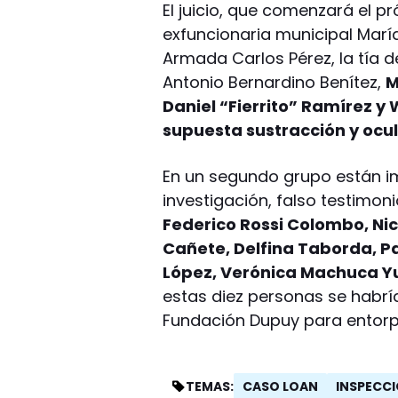
El juicio, que comenzará el pr
exfuncionaria municipal María 
Armada Carlos Pérez, la tía d
Antonio Bernardino Benítez,
M
Daniel “Fierrito” Ramírez y
supuesta sustracción y ocu
En un segundo grupo están i
investigación, falso testimoni
Federico Rossi Colombo, Nico
Cañete, Delfina Taborda, P
López, Verónica Machuca Yu
estas diez personas se habr
Fundación Dupuy para entorpe
CASO LOAN
INSPECC
TEMAS: