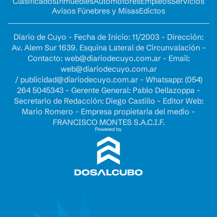
Clasificados
Inmuebles
Automotores
Empleos
Servicios
Avisos Fúnebres y Misas
Edictos
Diario de Cuyo - Fecha de Inicio: 11/2003 - Dirección:
Av. Alem Sur 1639. Esquina Lateral de Circunvalación -
Contacto:
web@diariodecuyo.com.ar
- Email:
web@diariodecuyo.com.ar
/
publicidad@diariodecuyo.com.ar
-
Whatsapp: (054)
264 5045343 - Gerente General: Pablo Dellazoppa -
Secretario de Redacción: Diego Castillo - Editor Web:
Mario Romero - Empresa propietaria del medio -
FRANCISCO MONTES S.A.C.I.F.