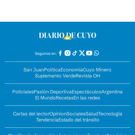
Seguinos en:
San Juan
Política
Economía
Cuyo Minero
Suplemento Verde
Revista OH
Policiales
Pasión Deportiva
Espectáculos
Argentina
El Mundo
Recetas
En las redes
Cartas del lector
Opinion
Sociales
Salud
Tecnología
Tendencia
Estado del tránsito