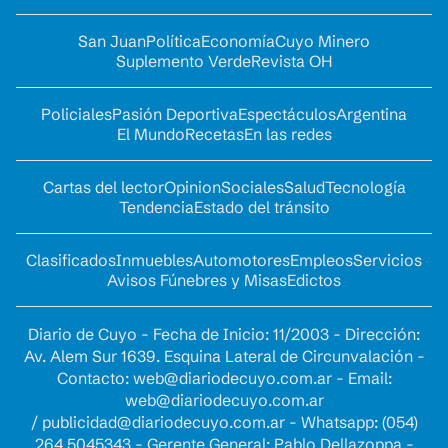
San Juan
Política
Economía
Cuyo Minero
Suplemento Verde
Revista OH
Policiales
Pasión Deportiva
Espectáculos
Argentina
El Mundo
Recetas
En las redes
Cartas del lector
Opinion
Sociales
Salud
Tecnología
Tendencia
Estado del tránsito
Clasificados
Inmuebles
Automotores
Empleos
Servicios
Avisos Fúnebres y Misas
Edictos
Diario de Cuyo - Fecha de Inicio: 11/2003 - Dirección:
Av. Alem Sur 1639. Esquina Lateral de Circunvalación -
Contacto:
web@diariodecuyo.com.ar
- Email:
web@diariodecuyo.com.ar
/
publicidad@diariodecuyo.com.ar
-
Whatsapp: (054)
264 5045343 - Gerente General: Pablo Dellazoppa -