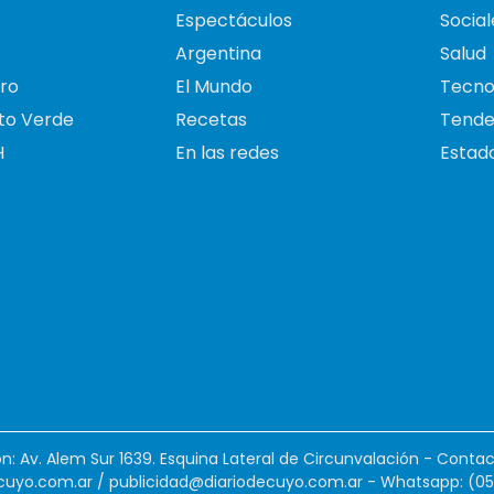
Espectáculos
Social
Argentina
Salud
ro
El Mundo
Tecno
to Verde
Recetas
Tende
H
En las redes
Estado
ión: Av. Alem Sur 1639. Esquina Lateral de Circunvalación - Contac
cuyo.com.ar
/
publicidad@diariodecuyo.com.ar
-
Whatsapp: (0