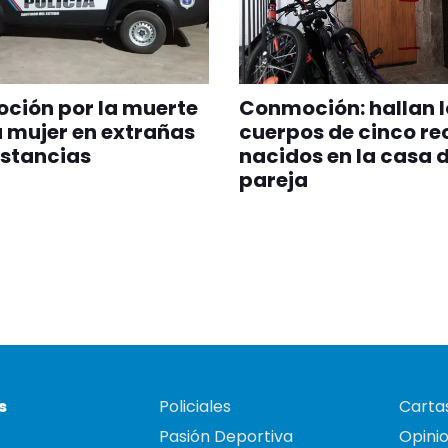
ción por la muerte
Conmoción: hallan l
 mujer en extrañas
cuerpos de cinco re
nstancias
nacidos en la casa 
pareja
s
Policiales
Cartas
Pasión Deportiva
Opini