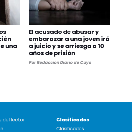
os
El acusado de abusar y
cién
embarazar a una joven irá
de una
a juicio y se arriesga a 10
años de prisión
Por
Redacción Diario de Cuyo
 del lector
Clasificados
on
Clasificados