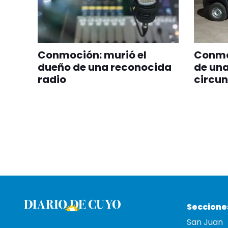
Conmoción: murió el
Conmo
dueño de una reconocida
de una
radio
circu
Seccione
San Juan