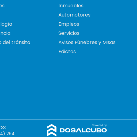
es
Inmuebles
Automotores
logía
Empleos
ncia
Servicios
 del tránsito
Avisos Fúnebres y Misas
Edictos
to:
54) 264