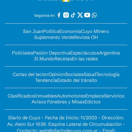
Seguinos en:
San Juan
Política
Economía
Cuyo Minero
Suplemento Verde
Revista OH
Policiales
Pasión Deportiva
Espectáculos
Argentina
El Mundo
Recetas
En las redes
Cartas del lector
Opinion
Sociales
Salud
Tecnología
Tendencia
Estado del tránsito
Clasificados
Inmuebles
Automotores
Empleos
Servicios
Avisos Fúnebres y Misas
Edictos
Diario de Cuyo - Fecha de Inicio: 11/2003 - Dirección:
Av. Alem Sur 1639. Esquina Lateral de Circunvalación -
Contacto:
web@diariodecuyo.com.ar
- Email: