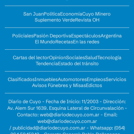
San Juan
Política
Economía
Cuyo Minero
Suplemento Verde
Revista OH
Policiales
Pasión Deportiva
Espectáculos
Argentina
El Mundo
Recetas
En las redes
Cartas del lector
Opinion
Sociales
Salud
Tecnología
Tendencia
Estado del tránsito
Clasificados
Inmuebles
Automotores
Empleos
Servicios
Avisos Fúnebres y Misas
Edictos
Diario de Cuyo - Fecha de Inicio: 11/2003 - Dirección:
Av. Alem Sur 1639. Esquina Lateral de Circunvalación -
Contacto:
web@diariodecuyo.com.ar
- Email:
web@diariodecuyo.com.ar
/
publicidad@diariodecuyo.com.ar
-
Whatsapp: (054)