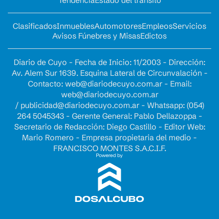
Tendencia
Estado del tránsito
Clasificados
Inmuebles
Automotores
Empleos
Servicios
Avisos Fúnebres y Misas
Edictos
Diario de Cuyo - Fecha de Inicio: 11/2003 - Dirección:
Av. Alem Sur 1639. Esquina Lateral de Circunvalación -
Contacto:
web@diariodecuyo.com.ar
- Email:
web@diariodecuyo.com.ar
/
publicidad@diariodecuyo.com.ar
-
Whatsapp: (054)
264 5045343 - Gerente General: Pablo Dellazoppa -
Secretario de Redacción: Diego Castillo - Editor Web:
Mario Romero - Empresa propietaria del medio -
FRANCISCO MONTES S.A.C.I.F.