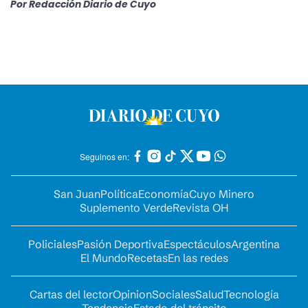
Por
Redacción Diario de Cuyo
Seguinos en:
San Juan
Política
Economía
Cuyo Minero
Suplemento Verde
Revista OH
Policiales
Pasión Deportiva
Espectáculos
Argentina
El Mundo
Recetas
En las redes
Cartas del lector
Opinion
Sociales
Salud
Tecnología