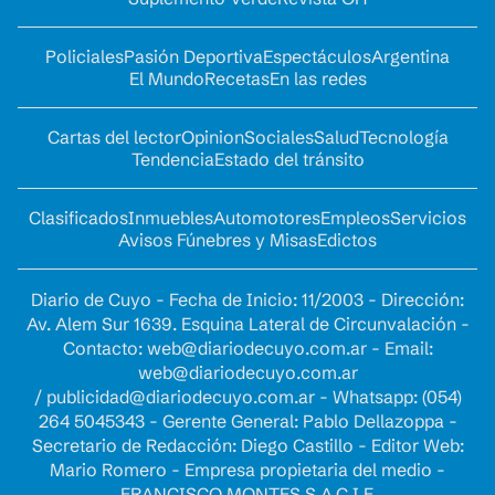
Policiales
Pasión Deportiva
Espectáculos
Argentina
El Mundo
Recetas
En las redes
Cartas del lector
Opinion
Sociales
Salud
Tecnología
Tendencia
Estado del tránsito
Clasificados
Inmuebles
Automotores
Empleos
Servicios
Avisos Fúnebres y Misas
Edictos
Diario de Cuyo - Fecha de Inicio: 11/2003 - Dirección:
Av. Alem Sur 1639. Esquina Lateral de Circunvalación -
Contacto:
web@diariodecuyo.com.ar
- Email:
web@diariodecuyo.com.ar
/
publicidad@diariodecuyo.com.ar
-
Whatsapp: (054)
264 5045343 - Gerente General: Pablo Dellazoppa -
Secretario de Redacción: Diego Castillo - Editor Web:
Mario Romero - Empresa propietaria del medio -
FRANCISCO MONTES S.A.C.I.F.