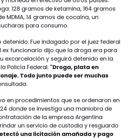
 moneda en efectivo de otros países.
oga: 128 gramos de ketamina, 164 gramos
s de MDMA, 14 gramos de cocaína, un
 cucharas para consumo.
ó detenido. Fue indagado por el juez federal
l ex funcionario dijo que la droga era para
u excarcelación y seguirá detenido en la
la Policía Federal.
"Droga, plata en
pionaje. Todo junto puede ser muchas
onsultada.
vo en procedimientos que se ordenaron en
024 donde se investiga una maniobra de
ontratación de la empresa Argentina
brindar un servicio de custodia y resguardo
 detectó una licitación amañada y pago