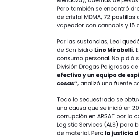
Mendoza), además de pesos y
Pero también se encontró dr
de cristal MDMA, 72 pastilla
vapeador con cannabis y 15
Por las sustancias, Leal qued
de San Isidro
Lino Mirabelli.
E
consumo personal. No pidió s
División Drogas Peligrosas de 
efectivo y un equipo de es
cosas”,
analizó una fuente c
Todo lo secuestrado se obtu
una causa que se inició en 2
corrupción en ARSAT por la c
Logistic Services (ALS) para 
de material. Pero
la justicia