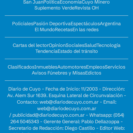
San Juan
Política
Economía
Cuyo Minero
Suplemento Verde
Revista OH
Policiales
Pasión Deportiva
Espectáculos
Argentina
El Mundo
Recetas
En las redes
Cartas del lector
Opinion
Sociales
Salud
Tecnología
Tendencia
Estado del tránsito
Clasificados
Inmuebles
Automotores
Empleos
Servicios
Avisos Fúnebres y Misas
Edictos
Diario de Cuyo - Fecha de Inicio: 11/2003 - Dirección:
Av. Alem Sur 1639. Esquina Lateral de Circunvalación -
Contacto:
web@diariodecuyo.com.ar
- Email:
web@diariodecuyo.com.ar
/
publicidad@diariodecuyo.com.ar
-
Whatsapp: (054)
264 5045343 - Gerente General: Pablo Dellazoppa -
Secretario de Redacción: Diego Castillo - Editor Web: