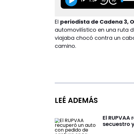
1
1.5
10
10
El
periodista de Cadena 3, 
automovilístico en una ruta d
viajaba chocó contra un caba
camino.
LEÉ ADEMÁS
El RUPVAA 
secuestro y