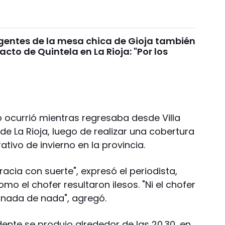
igentes de la mesa chica de Gioja también
 acto de Quintela en La Rioja: "Por los
ro ocurrió mientras regresaba desde Villa
de La Rioja, luego de realizar una cobertura
ativo de invierno en la provincia.
racia con suerte", expresó el periodista,
mo el chofer resultaron ilesos. "Ni el chofer
 nada de nada", agregó.
ente se produjo alrededor de las 20.30, en